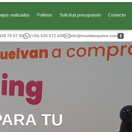
bajos realizados
Folletos
Solicitud presupuesto
Contacto
928 78 67 93
(+34) 635 672 439
info@mueblesquime.com
PARA TU